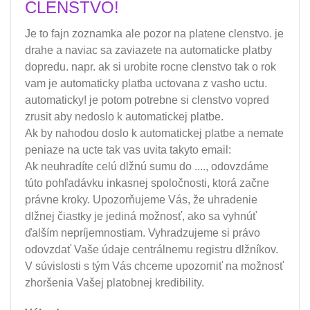
CLENSTVO!
Je to fajn zoznamka ale pozor na platene clenstvo. je
drahe a naviac sa zaviazete na automaticke platby
dopredu. napr. ak si urobite rocne clenstvo tak o rok
vam je automaticky platba uctovana z vasho uctu.
automaticky! je potom potrebne si clenstvo vopred
zrusit aby nedoslo k automatickej platbe.
Ak by nahodou doslo k automatickej platbe a nemate
peniaze na ucte tak vas uvita takyto email:
Ak neuhradíte celú dlžnú sumu do ...., odovzdáme
túto pohľadávku inkasnej spoločnosti, ktorá začne
právne kroky. Upozorňujeme Vás, že uhradenie
dlžnej čiastky je jediná možnosť, ako sa vyhnúť
ďalším nepríjemnostiam. Vyhradzujeme si právo
odovzdať Vaše údaje centrálnemu registru dlžníkov.
V súvislosti s tým Vás chceme upozorniť na možnosť
zhoršenia Vašej platobnej kredibility.