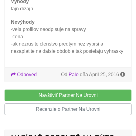
Výhody
fajn dizajn
Nevýhody
-vela profilov neodpisuje na spravy
-cena
-ak nezrusite clenstvo predtym nez vyprsi a
nezaplatite na dalsie obdobie tak posielaju vyhrasky
Odpoveď
Od
Palo
dňa April 25, 2016
Navštíviť Partner Na Urovni
Recenzie o Partner Na Urovni