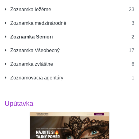
Zoznamka ležérne
23
Zoznamka medzinárodné
3
Zoznamka Seniori
2
Zoznamka Všeobecný
17
Zoznamka zvláštne
6
Zoznamovacia agentúry
1
Upútavka