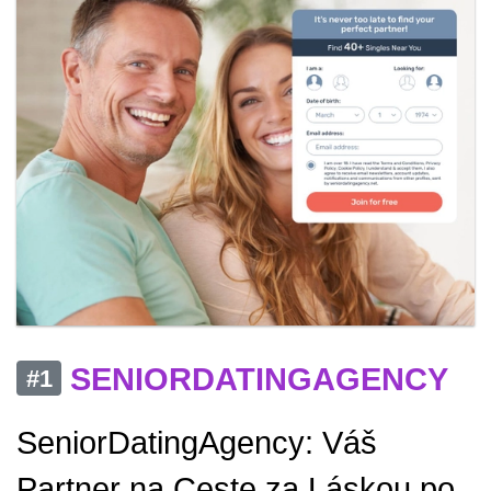
SENIORDATINGAGENCY
#1
SeniorDatingAgency: Váš
Partner na Ceste za Láskou po