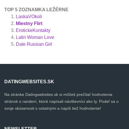
TOP 5 ZOZNAMKA LEŽÉRNE
LaskaVOkoli
Miestny Flirt
ErotickeKontakty
Latin Woman Love
Date Russian Girl
DATINGWEBSITES.SK
Na stránke Datingwebsites.sk si môžeš prečítať hodnotenia
stránok o randení, ktoré napísali návštevníci ako ty. Podeľ sa o
svoje skúsenosti s ostatnými a napíš tiež hodnotenie!
NEWSLETTER