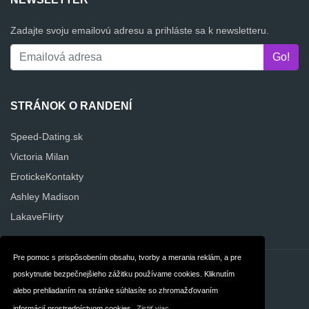
Zadajte svoju emailovú adresu a prihláste sa k newsletteru.
STRÁNOK O RANDENÍ
Speed-Dating.sk
Victoria Milan
ErotickeKontakty
Ashley Madison
LakaveFlirty
Pre pomoc s prispôsobením obsahu, tvorby a merania reklám, a pre
Kontakt
Súkromie
poskytnutie bezpečnejšieho zážitku používame cookies. Kliknutím
alebo prehliadaním na stránke súhlasíte so zhromažďovaním
Obchodné
Slovak
informácií prostredníctvom cookies.
Zistiť viac