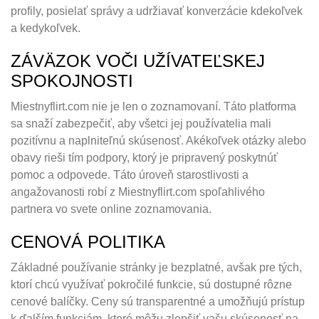
profily, posielať správy a udržiavať konverzácie kdekoľvek
a kedykoľvek.
ZÁVÄZOK VOČI UŽÍVATEĽSKEJ
SPOKOJNOSTI
Miestnyflirt.com nie je len o zoznamovaní. Táto platforma
sa snaží zabezpečiť, aby všetci jej používatelia mali
pozitívnu a naplniteľnú skúsenosť. Akékoľvek otázky alebo
obavy rieši tím podpory, ktorý je pripravený poskytnúť
pomoc a odpovede. Táto úroveň starostlivosti a
angažovanosti robí z Miestnyflirt.com spoľahlivého
partnera vo svete online zoznamovania.
CENOVÁ POLITIKA
Základné používanie stránky je bezplatné, avšak pre tých,
ktorí chcú využívať pokročilé funkcie, sú dostupné rôzne
cenové balíčky. Ceny sú transparentné a umožňujú prístup
k ďalším funkciám, ktoré môžu zlepšiť vašu skúsenosť na