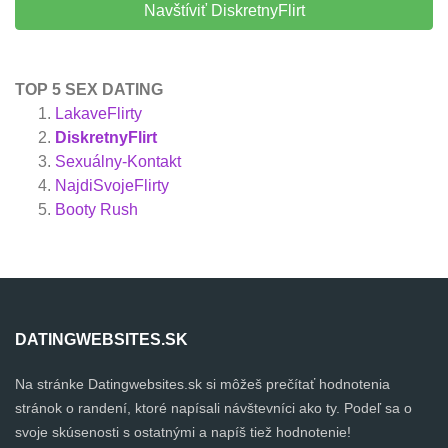
Navštíviť DiskretnyFlirt
TOP 5 SEX DATING
LakaveFlirty
DiskretnyFlirt
Sexuálny-Kontakt
NajdiSvojeFlirty
Booty Rush
DATINGWEBSITES.SK
Na stránke Datingwebsites.sk si môžeš prečítať hodnotenia
stránok o randení, ktoré napísali návštevníci ako ty. Podeľ sa o
svoje skúsenosti s ostatnými a napíš tiež hodnotenie!